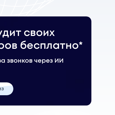
удит своих
ов бесплатно*
за звонков через ИИ
из