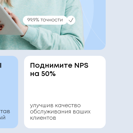
I
Поднимите NPS
на 50%
улучшив качество
отав
обслуживания ваших
ый
клиентов