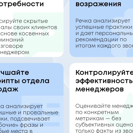
потребности
возражения
Речка анализирует
сируйте скрытые
успешные практики
налы своих клиентов
и дает персональн
основе косвенных
рекомендации по
минаний
итогам каждого зво
азговоре
енеджером
учшайте
Контролируйт
рипты отдела
эффективность
одаж
менеджеров
Оценивайте менед
ка анализирует
по конкретным
ешные и провальные
метрикам — без
нки, подсвечивает
субъективных оцено
бочие» фразы и
только факты из зв
бые места в