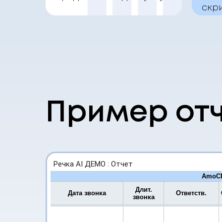
скр
Пример от