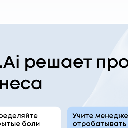
.Ai решает п
знеса
ределяйте
Учите менедж
рытые боли
отрабатывать