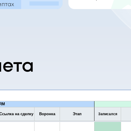
иптах
чета