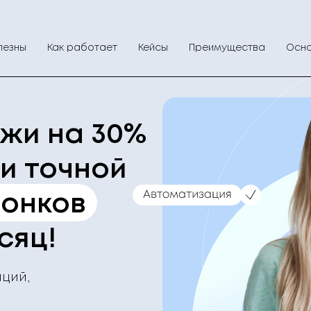
лезны
Как работает
Кейсы
Преимущества
Осно
жи на 30%
 и точной
вонков
сяц!
аций,