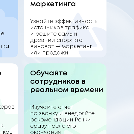
маркетинга
Узнайте эффективность
источников трафика
ые
и решите самый
древний спор: кто
нка
виноват — маркетинг
или продажи
е
Обучайте
сотрудников в
реальном времени
жеров
Изучайте отчет
по звонку и внедряйте
рекомендации Речки
к,
сразу после его
онков
окончания