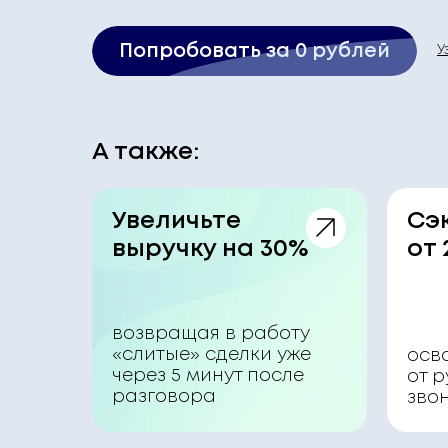
Попробовать за 0 рублей
У
А также:
Увеличьте
Сэ
выручку на 30%
от 
возвращая в работу
«слитые» сделки уже
осв
через 5 минут после
от 
разговора
зво