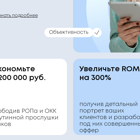
знать подробнее
кономьте
Увеличьте ROM
200 000 руб.
на 300%
получив детальный
портрет ваших
ободив РОПа и ОКК
клиентов и разраб
рутинной прослушки
под них совершенн
нков
оффер