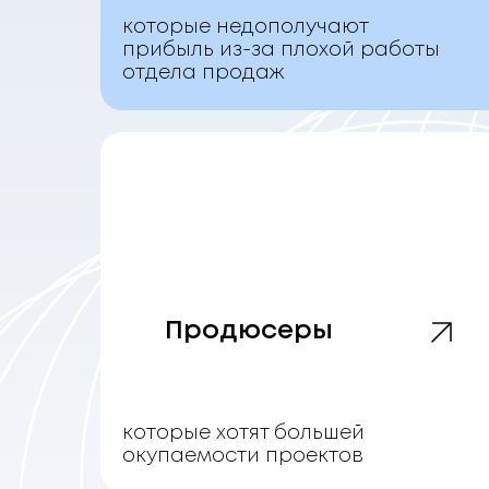
которые недополучают
прибыль из-за плохой работы
отдела продаж
Продюсеры
которые хотят большей
окупаемости проектов