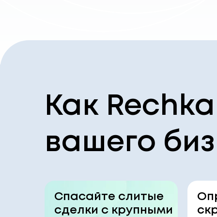
Как Rechka
вашего би
Спасайте слитые
Оп
сделки с крупными
ск