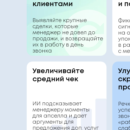
клиентами
и 
Выявляйте крупные
Фик
сделки, которые
сиг
менеджер не довел до
на 
продажи, и возвращайте
упо
их в работу в день
в р
звонка
с м
Увеличивайте
Ул
средний чек
ск
пр
ИИ подсказывает
Реч
менеджеру моменты
усп
для апселла и дает
зво
аргументы для
«ра
предложения доп. услуг
сла