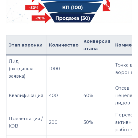
Конверсия
Этап воронки
Количество
Коммент
этапа
Лид
Точка вхо
(входящая
1000
—
воронку
заявка)
Отсев
Квалификация
400
40%
нецелев
лидов
Переход 
Презентация /
200
50%
активной
КЭВ
работе