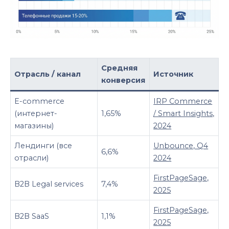
Средняя
Отрасль / канал
Источник
конверсия
E-commerce
IRP Commerce
(интернет-
1,65%
/ Smart Insights,
магазины)
2024
Лендинги (все
Unbounce, Q4
6,6%
отрасли)
2024
FirstPageSage,
B2B Legal services
7,4%
2025
FirstPageSage,
B2B SaaS
1,1%
2025