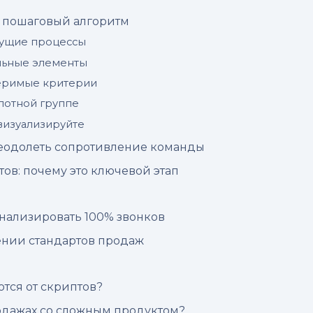
: пошаговый алгоритм
кущие процессы
льные элементы
еримые критерии
илотной группе
 визуализируйте
реодолеть сопротивление команды
ов: почему это ключевой этап
анализировать 100% звонков
нии стандартов продаж
тся от скриптов?
одажах со сложным продуктом?