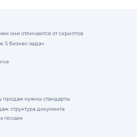
чем они отличаются от скриптов
: 5 бизнес-задач
атов
к
лу продаж нужны стандарты
даж: структура документа
па продаж