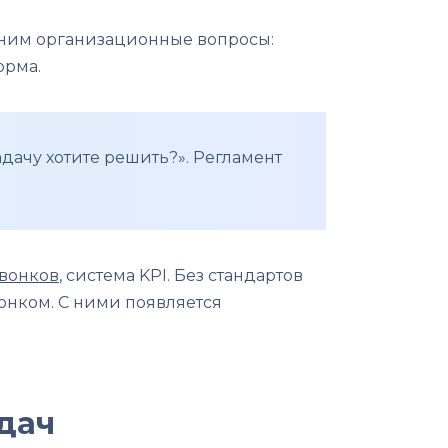
к ним организационные вопросы:
орма.
адачу хотите решить?». Регламент
звонков
, система KPI. Без стандартов
онком. С ними появляется
дач