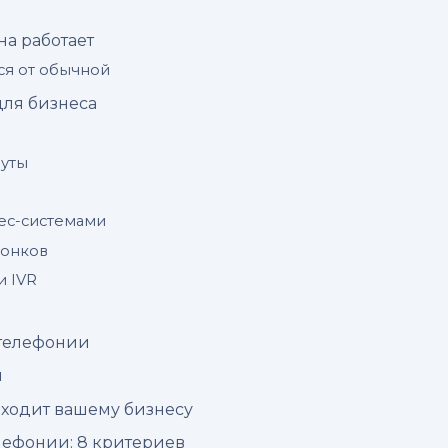
на работает
ся от обычной
для бизнеса
и
нуты
нес-системами
вонков
и IVR
-телефонии
и
дходит вашему бизнесу
лефонии: 8 критериев