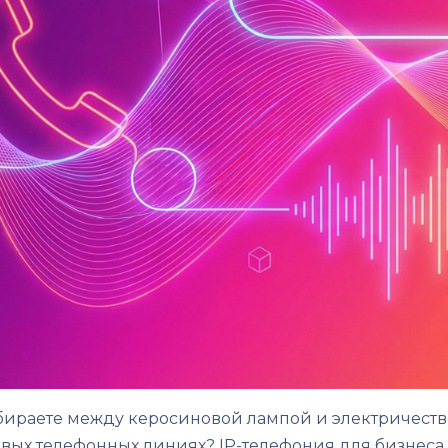
ыбираете между керосиновой лампой и электричеств
говых телефонных линиях? IP-телефония для бизнеса 