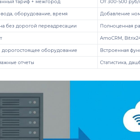
нный тариф + межгород
От 300-500 руб/
вода, оборудование, время
Добавление ном
а без дорогой переадресации
Полноценная ра
т
AmoCRM, Bitrix2
 дорогостоящее оборудование
Встроенная фун
мажные отчеты
Статистика, даш