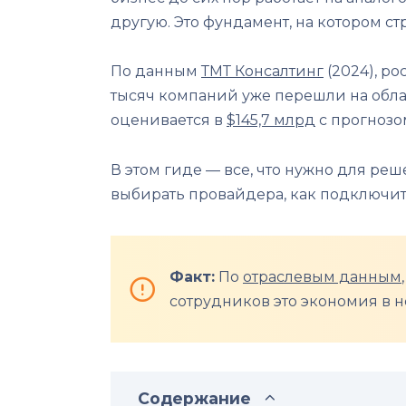
другую. Это фундамент, на котором ст
По данным
ТМТ Консалтинг
(2024), ро
тысяч компаний уже перешли на обла
оценивается в
$145,7 млрд
с прогнозом
В этом гиде — все, что нужно для реш
выбирать провайдера, как подключить 
Факт:
По
отраслевым данным
сотрудников это экономия в н
Содержание