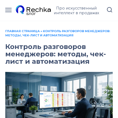
Перейти
Про искусственный
к
интеллект в продажах
содержанию
ГЛАВНАЯ СТРАНИЦА
»
КОНТРОЛЬ РАЗГОВОРОВ МЕНЕДЖЕРОВ:
МЕТОДЫ, ЧЕК-ЛИСТ И АВТОМАТИЗАЦИЯ
Контроль разговоров
менеджеров: методы, чек-
лист и автоматизация