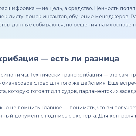
расшифровка — не цель, а средство. Ценность появляе
чек-листу, поиск инсайтов, обучение менеджеров. Р
чётов: данные собираются, но решения на их основе
крибация — есть ли разница
синонимы. Технически транскрибация — это сам про
— бизнесовое слово для того же действия. Ещё встре
а, которую готовят для судов, парламентских засе
но не помнить. Главное — понимать, что вы получае
ный документ с подписью эксперта. Для контроля ка