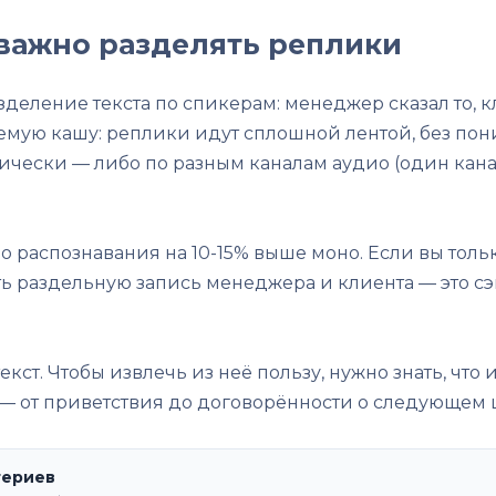
важно разделять реплики
еление текста по спикерам: менеджер сказал то, кл
мую кашу: реплики идут сплошной лентой, без пон
чески — либо по разным каналам аудио (один канал
 распознавания на 10-15% выше моно. Если вы толь
 раздельную запись менеджера и клиента — это сэк
ст. Чтобы извлечь из неё пользу, нужно знать, что 
— от приветствия до договорённости о следующем 
териев