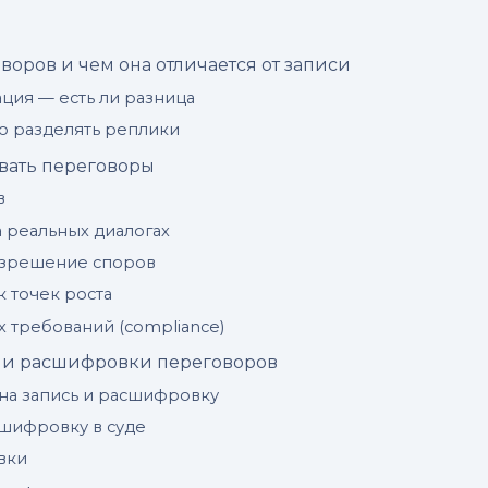
воров и чем она отличается от записи
ция — есть ли разница
о разделять реплики
вать переговоры
в
 реальных диалогах
азрешение споров
к точек роста
 требований (compliance)
 и расшифровки переговоров
 на запись и расшифровку
шифровку в суде
вки