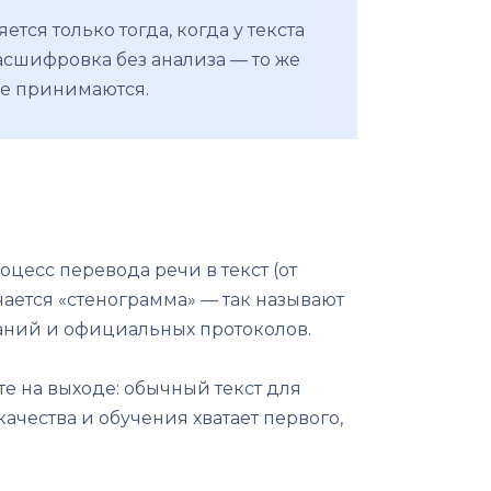
тся только тогда, когда у текста
асшифровка без анализа — то же
 не принимаются.
цесс перевода речи в текст (от
чается «стенограмма» — так называют
даний и официальных протоколов.
те на выходе: обычный текст для
чества и обучения хватает первого,