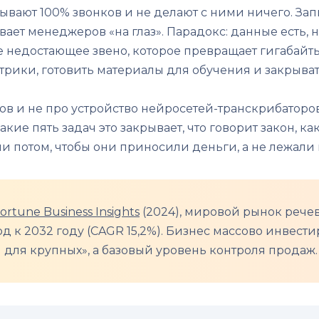
вают 100% звонков и не делают с ними ничего. Зап
ает менеджеров «на глаз». Парадокс: данные есть,
недостающее звено, которое превращает гигабайты 
метрики, готовить материалы для обучения и закрыва
ов и не про устройство нейросетей-транскрибаторов
кие пять задач это закрывает, что говорит закон, к
и потом, чтобы они приносили деньги, а не лежали
ortune Business Insights
(2024), мировой рынок речев
рд к 2032 году (CAGR 15,2%). Бизнес массово инвест
я для крупных», а базовый уровень контроля продаж.