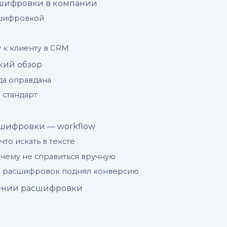
сшифровки в компании
сшифровкой
 к клиенту в CRM
кий обзор
да оправдана
 стандарт
асшифровки — workflow
что искать в тексте
очему не справиться вручную
из расшифровок поднял конверсию
ении расшифровки