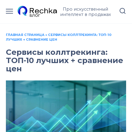
Перейти
Про искусственный
к
интеллект в продажах
содержанию
ГЛАВНАЯ СТРАНИЦА
»
СЕРВИСЫ КОЛЛТРЕКИНГА: ТОП-10
ЛУЧШИХ + СРАВНЕНИЕ ЦЕН
Сервисы коллтрекинга:
ТОП-10 лучших + сравнение
цен