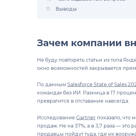
Выводы
Зачем компании в
Не буду повторять статьи из топа Ян
окно возможностей закрывается прям
По данным
Salesforce State of Sales 20
командах без ИИ. Разница в 17 проце
превратится в отставание навсегда.
Исследование
Gartner
показало, что 
продаж. Не на 37%, а в 3,7 раза — эт
продавцы пойдут туда, где их воору