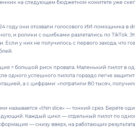
твенник на следующем бюджетном комитете уже ске
24 году они отозвали голосового ИИ-помощника в dri
ного, и ролики с ошибками разлетались по TikTok.
сли у них не получилось с первого захода, что го
блей.
ция = большой риск провала. Маленький пилот в од
сле одного успешного пилота гораздо легче защити
тацией, а с цифрами: «потратили 80 тысяч, получил
 называется «thin slice» — тонкий срез. Берёте оди
ледующий. Каждый цикл — отдельный пилот по одной 
нсформация — снизу вверх, на работающих результата