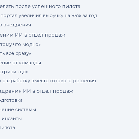
делать после успешного пилота
портал увеличил выручку на 85% за год
его внедрения
ении ИИ в отдел продаж
тому что модно»
ь всё сразу»
ение от команды
етрики «до»
 разработку вместо готового решения
едрения ИИ в отдел продаж
подготовка
ючение системы
е инсайты
пилота