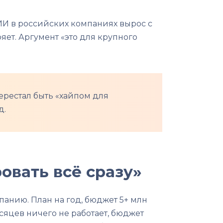
ИИ в российских компаниях вырос с
яет. Аргумент «это для крупного
рестал быть «хайпом для
д.
овать всё сразу»
панию. План на год, бюджет 5+ млн
есяцев ничего не работает, бюджет