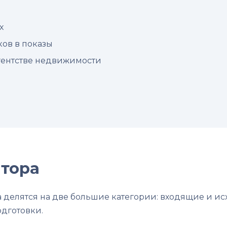
х
ов в показы
агентстве недвижимости
лтора
 делятся на две большие категории: входящие и ис
одготовки.