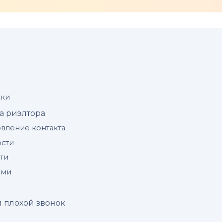
нки
а риэлтора
овление контакта
ости
ти
ями
 плохой звонок