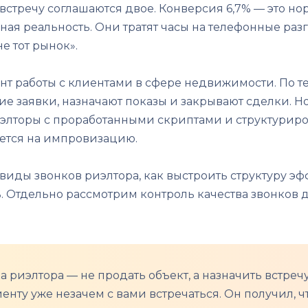
а встречу соглашаются двое. Конверсия 6,7% — это 
ая реальность. Они тратят часы на телефонные разго
е тот рынок».
нт работы с клиентами в сфере недвижимости. По т
е заявки, назначают показы и закрывают сделки. Но
элторы с проработанными скриптами и структурир
гается на импровизацию.
т виды звонков риэлтора, как выстроить структуру э
. Отдельно рассмотрим контроль качества звонков 
а риэлтора — не продать объект, а назначить встреч
нту уже незачем с вами встречаться. Он получил, чт