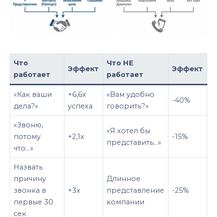
Что
Что НЕ
Эффект
Эффект
работает
работает
«Как ваши
+6,6x
«Вам удобно
-40%
дела?»
успеха
говорить?»
«Звоню,
«Я хотел бы
потому
+2,1x
-15%
представить…»
что…»
Назвать
причину
Длинное
звонка в
+3x
представление
-25%
первые 30
компании
сек